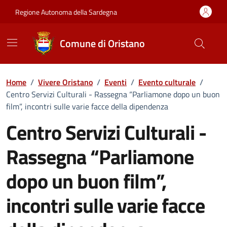
Vai ai contenuti
Vai al Footer
Regione Autonoma della Sardegna
Comune di Oristano
Home
/
Vivere Oristano
/
Eventi
/
Evento culturale
/
Centro Servizi Culturali - Rassegna “Parliamone dopo un buon
film”, incontri sulle varie facce della dipendenza
Centro Servizi Culturali -
Rassegna “Parliamone
dopo un buon film”,
incontri sulle varie facce