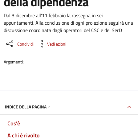
della dipendenza
Dettaglio dell'evento
Dal 3 dicembre all'11 febbraio la rassegna in sei
appuntamenti. Alla conclusione di ogni proiezione seguirà una
discussione coordinata dagli operatori del CSC e del SerD
Condividi
Vedi azioni
Argomenti:
INDICE DELLA PAGINA
Cos'è
A chi è rivolto