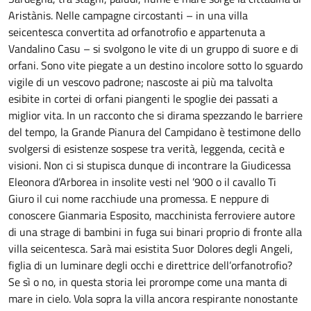
Aristànis. Nelle campagne circostanti – in una villa
seicentesca convertita ad orfanotrofio e appartenuta a
Vandalino Casu – si svolgono le vite di un gruppo di suore e di
orfani. Sono vite piegate a un destino incolore sotto lo sguardo
vigile di un vescovo padrone; nascoste ai più ma talvolta
esibite in cortei di orfani piangenti le spoglie dei passati a
miglior vita. In un racconto che si dirama spezzando le barriere
del tempo, la Grande Pianura del Campidano è testimone dello
svolgersi di esistenze sospese tra verità, leggenda, cecità e
visioni. Non ci si stupisca dunque di incontrare la Giudicessa
Eleonora d’Arborea in insolite vesti nel ’900 o il cavallo Ti
Giuro il cui nome racchiude una promessa. E neppure di
conoscere Gianmaria Esposito, macchinista ferroviere autore
di una strage di bambini in fuga sui binari proprio di fronte alla
villa seicentesca. Sarà mai esistita Suor Dolores degli Angeli,
figlia di un luminare degli occhi e direttrice dell’orfanotrofio?
Se sì o no, in questa storia lei prorompe come una manta di
mare in cielo. Vola sopra la villa ancora respirante nonostante