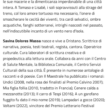
le sue macerie e la dimenticanza imperdonabile di una città
intera. A Tomaso e Lisabè, i soli sopravvissuti alla strage del
treno, col loro amore tortuoso ma necessario, l’onere di
smascherare le cecità dei viventi, tra cardi selvatici, ombre
acquatiche, fanghi sotterranei, intrighi nascosti nel passato,
nell’indiscutibile incanto di un vento nero d’Isola.
Savina Dolores Massa
nasce e vive a Oristano. Scrittrice di
narrativa, poesia, testi teatrali, regista, cantora. Operatrice
culturale. Cura laboratori di scrittura creativa e di
propedeutica alla lettura orale. Collabora da anni con il Centro
di Salute Mentale, la Biblioteca Comunale, il Centro Servizi
Culturali della sua città. È presente in numerose antologie di
racconti e di poesie. Con Il Maestrale ha pubblicato i romanzi:
Undici (2008, nella rosa dei finalisti al Premio Calvino 2007);
Mia figlia follia (2010, tradotto in Francia); Cenere calda a
mezzanotte (2013); Il carro di Tespi (2016); A un garofano
fuggito fu dato il mio nome (2019); Lampadari a gocce (2020);
Voltami (2022), vincitore del Premio Letterario Festival