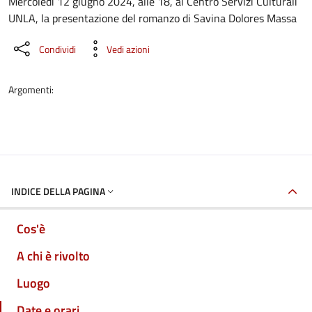
Dettaglio dell'evento
Mercoledì 12 giugno 2024, alle 18, al Centro Servizi Culturali
UNLA, la presentazione del romanzo di Savina Dolores Massa
Condividi
Vedi azioni
Argomenti:
INDICE DELLA PAGINA
Cos'è
A chi è rivolto
Luogo
Date e orari