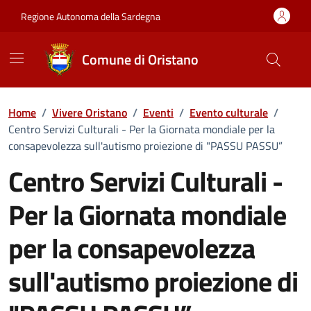
Vai ai contenuti
Vai al Footer
Regione Autonoma della Sardegna
Comune di Oristano
Home
/
Vivere Oristano
/
Eventi
/
Evento culturale
/
Centro Servizi Culturali - Per la Giornata mondiale per la
consapevolezza sull'autismo proiezione di "PASSU PASSU”
Centro Servizi Culturali -
Per la Giornata mondiale
per la consapevolezza
sull'autismo proiezione di