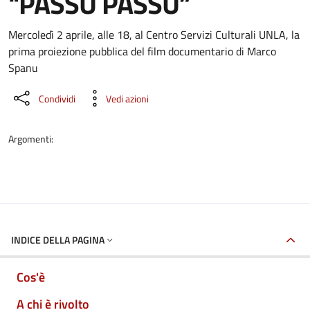
"PASSU PASSU”
Dettaglio dell'evento
Mercoledì 2 aprile, alle 18, al Centro Servizi Culturali UNLA, la
prima proiezione pubblica del film documentario di Marco
Spanu
Condividi
Vedi azioni
Argomenti:
INDICE DELLA PAGINA
Cos'è
A chi è rivolto