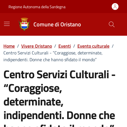
Vai ai contenuti
Vai al Footer
Regione Autonoma della Sardegna
Comune di Oristano
Home
/
Vivere Oristano
/
Eventi
/
Evento culturale
/
Centro Servizi Culturali - “Coraggiose, determinate,
indipendenti. Donne che hanno sfidato il mondo”
Centro Servizi Culturali -
“Coraggiose,
determinate,
indipendenti. Donne che