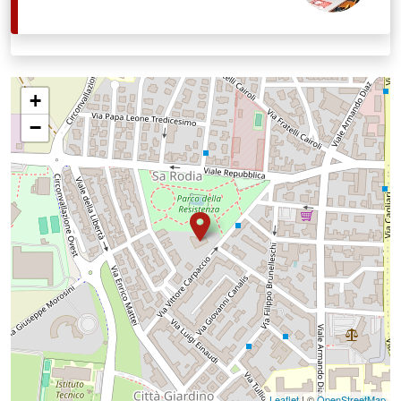
+
−
Leaflet
| ©
OpenStreetMap