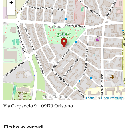
+
−
Leaflet
| ©
OpenStreetMap
Via Carpaccio 9 - 09170 Oristano
Date e orari