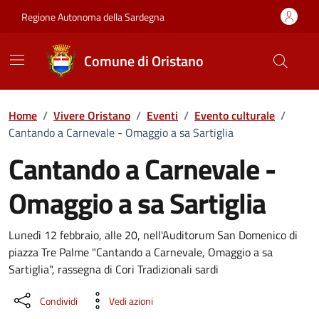
Vai ai contenuti
Vai al Footer
Regione Autonoma della Sardegna
Comune di Oristano
Home
/
Vivere Oristano
/
Eventi
/
Evento culturale
/
Cantando a Carnevale - Omaggio a sa Sartiglia
Cantando a Carnevale -
Omaggio a sa Sartiglia
Dettaglio dell'evento
Lunedì 12 febbraio, alle 20, nell'Auditorum San Domenico di
piazza Tre Palme "Cantando a Carnevale, Omaggio a sa
Sartiglia", rassegna di Cori Tradizionali sardi
Condividi
Vedi azioni