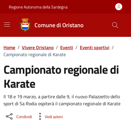
Vai ai contenuti
Vai al Footer
Regione Autonoma della Sardegna
Comune di Oristano
Home
/
Vivere Oristano
/
Eventi
/
Eventi sportivi
/
Campionato regionale di Karate
Campionato regionale di
Karate
Dettaglio dell'evento
Il 18 e 19 marzo, a partire dalle 9, il nuovo Palazzetto dello
sport di Sa Rodia ospiterà il campionato regionale di Karate
Condividi
Vedi azioni