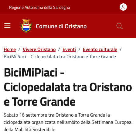
Vai ai contenuti
Vai al Footer
Regione Autonoma della Sardegna
Comune di Oristano
Home
/
Vivere Oristano
/
Eventi
/
Evento culturale
/
BiciMiPiaci - Ciclopedalata tra Oristano e Torre Grande
BiciMiPiaci -
Ciclopedalata tra Oristano
e Torre Grande
Dettaglio dell'evento
Sabato 16 settembre tra Oristano e Torre Grande la
ciclopedalata organizzata nell'ambito della Settimana Europea
della Mobilità Sostenibile