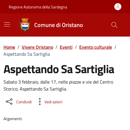
Vai ai contenuti
Vai al Footer
Regione Autonoma della Sardegna
Comune di Oristano
Home
/
Vivere Oristano
/
Eventi
/
Evento culturale
/
Aspettando Sa Sartiglia
Aspettando Sa Sartiglia
Dettaglio dell'evento
Sabato 3 febbraio, dalle 17, nelle piazze e vie del Centro
Storico, Aspettando Sa Sartiglia.
Condividi
Vedi azioni
Argomenti: