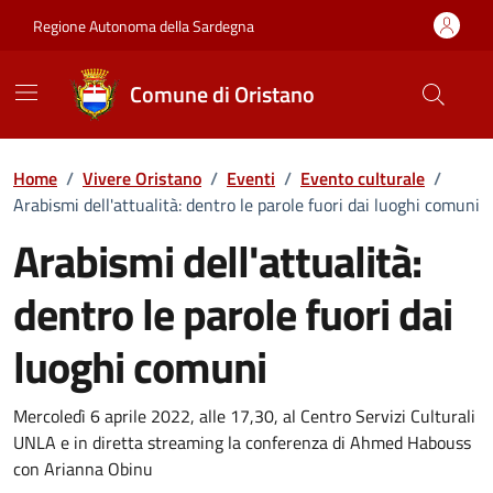
Vai ai contenuti
Vai al Footer
Regione Autonoma della Sardegna
Comune di Oristano
Home
/
Vivere Oristano
/
Eventi
/
Evento culturale
/
Arabismi dell'attualità: dentro le parole fuori dai luoghi comuni
Arabismi dell'attualità:
dentro le parole fuori dai
luoghi comuni
Dettaglio dell'evento
Mercoledì 6 aprile 2022, alle 17,30, al Centro Servizi Culturali
UNLA e in diretta streaming la conferenza di Ahmed Habouss
con Arianna Obinu