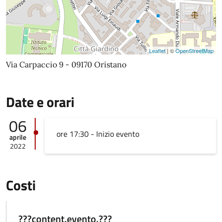
Leaflet
| ©
OpenStreetMap
Via Carpaccio 9 - 09170 Oristano
Date e orari
06
ore 17:30 - Inizio evento
aprile
2022
Costi
???content.evento.???