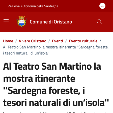
Vai ai contenuti
Vai al Footer
Regione Autonoma della Sardegna
Comune di Oristano
Home
/
Vivere Oristano
/
Eventi
/
Evento culturale
/
Al Teatro San Martino la mostra itinerante ''Sardegna foreste,
i tesori naturali di un’isola''
Al Teatro San Martino la
mostra itinerante
''Sardegna foreste, i
tesori naturali di un’isola''