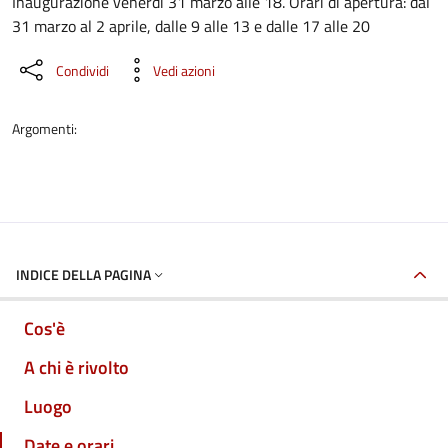
Dettaglio dell'evento
Inaugurazione venerdì 31 marzo alle 18. Orari di apertura: dal
31 marzo al 2 aprile, dalle 9 alle 13 e dalle 17 alle 20
Condividi
Vedi azioni
Argomenti:
INDICE DELLA PAGINA
Cos'è
A chi è rivolto
Luogo
Date e orari