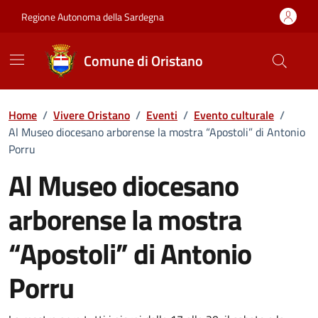
Vai ai contenuti
Vai al Footer
Regione Autonoma della Sardegna
Comune di Oristano
Home
/
Vivere Oristano
/
Eventi
/
Evento culturale
/
Al Museo diocesano arborense la mostra “Apostoli” di Antonio
Porru
Al Museo diocesano
arborense la mostra
“Apostoli” di Antonio
Porru