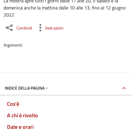
Dettaglio dell'evento
La mostra apre tutti i giorni dalle 17 alle 20, il sabato e la
domenica anche la mattina dalle 10 alle 13, fino al 12 giugno
2022
Condividi
Vedi azioni
Argomenti:
INDICE DELLA PAGINA
Cos'è
A chi è rivolto
Date e orari