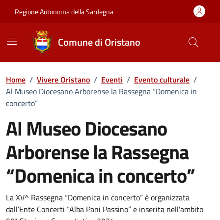
Vai ai contenuti
Vai al Footer
Regione Autonoma della Sardegna
Comune di Oristano
Home
/
Vivere Oristano
/
Eventi
/
Evento culturale
/
Al Museo Diocesano Arborense la Rassegna “Domenica in
concerto”
Al Museo Diocesano
Arborense la Rassegna
“Domenica in concerto”
Dettaglio dell'evento
La XV^ Rassegna “Domenica in concerto” è organizzata
dall’Ente Concerti “Alba Pani Passino” e inserita nell'ambito