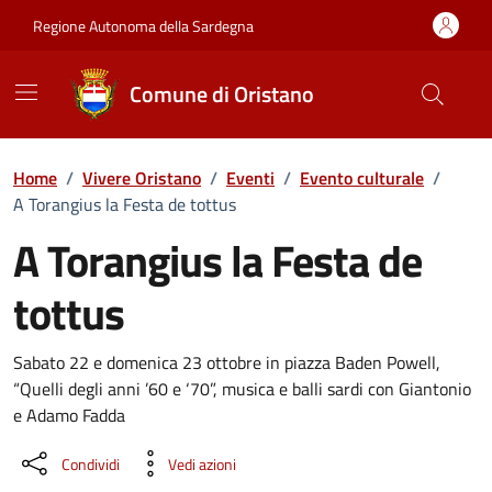
Vai ai contenuti
Vai al Footer
Regione Autonoma della Sardegna
Comune di Oristano
Home
/
Vivere Oristano
/
Eventi
/
Evento culturale
/
A Torangius la Festa de tottus
A Torangius la Festa de
tottus
Dettaglio dell'evento
Sabato 22 e domenica 23 ottobre in piazza Baden Powell,
“Quelli degli anni ’60 e ‘70”, musica e balli sardi con Giantonio
e Adamo Fadda
Condividi
Vedi azioni