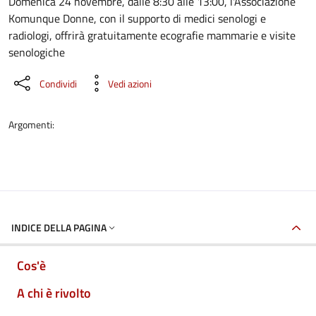
Dettaglio dell'evento
Domenica 24 novembre, dalle 8:30 alle 13:00, l'Associazione
Komunque Donne, con il supporto di medici senologi e
radiologi, offrirà gratuitamente ecografie mammarie e visite
senologiche
Condividi
Vedi azioni
Argomenti:
INDICE DELLA PAGINA
Cos'è
A chi è rivolto