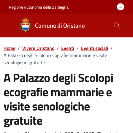
Vai ai contenuti
Vai al Footer
Regione Autonoma della Sardegna
Comune di Oristano
Home
/
Vivere Oristano
/
Eventi
/
Eventi sociali
/
A Palazzo degli Scolopi ecografie mammarie e visite
senologiche gratuite
A Palazzo degli Scolopi
ecografie mammarie e
visite senologiche
gratuite