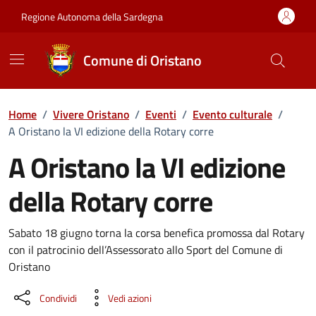
Vai ai contenuti
Vai al Footer
Regione Autonoma della Sardegna
Comune di Oristano
Home
/
Vivere Oristano
/
Eventi
/
Evento culturale
/
A Oristano la VI edizione della Rotary corre
A Oristano la VI edizione
della Rotary corre
Dettaglio dell'evento
Sabato 18 giugno torna la corsa benefica promossa dal Rotary
con il patrocinio dell’Assessorato allo Sport del Comune di
Oristano
Condividi
Vedi azioni