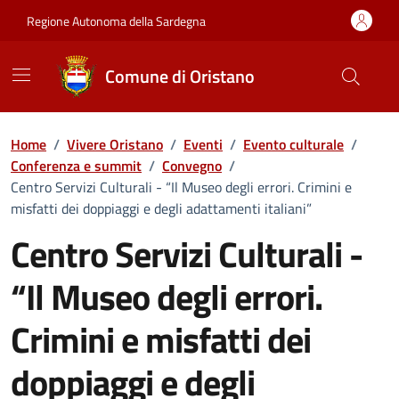
Vai ai contenuti
Vai al Footer
Regione Autonoma della Sardegna
Comune di Oristano
Home
/
Vivere Oristano
/
Eventi
/
Evento culturale
/
Conferenza e summit
/
Convegno
/
Centro Servizi Culturali - “Il Museo degli errori. Crimini e
misfatti dei doppiaggi e degli adattamenti italiani”
Centro Servizi Culturali -
“Il Museo degli errori.
Crimini e misfatti dei
doppiaggi e degli