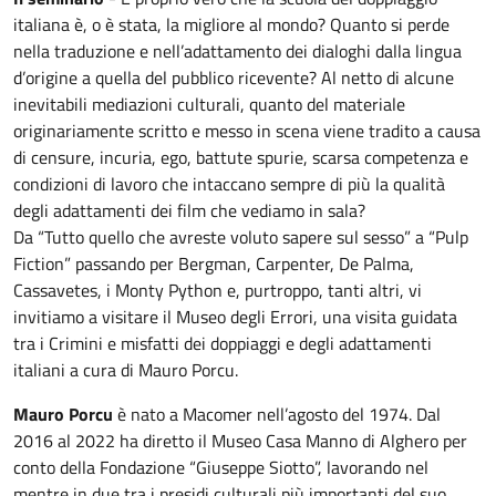
italiana è, o è stata, la migliore al mondo? Quanto si perde
nella traduzione e nell’adattamento dei dialoghi dalla lingua
d’origine a quella del pubblico ricevente? Al netto di alcune
inevitabili mediazioni culturali, quanto del materiale
originariamente scritto e messo in scena viene tradito a causa
di censure, incuria, ego, battute spurie, scarsa competenza e
condizioni di lavoro che intaccano sempre di più la qualità
degli adattamenti dei film che vediamo in sala?
Da “Tutto quello che avreste voluto sapere sul sesso” a “Pulp
Fiction” passando per Bergman, Carpenter, De Palma,
Cassavetes, i Monty Python e, purtroppo, tanti altri, vi
invitiamo a visitare il Museo degli Errori, una visita guidata
tra i Crimini e misfatti dei doppiaggi e degli adattamenti
italiani a cura di Mauro Porcu.
Mauro Porcu
è nato a Macomer nell’agosto del 1974. Dal
2016 al 2022 ha diretto il Museo Casa Manno di Alghero per
conto della Fondazione “Giuseppe Siotto”, lavorando nel
mentre in due tra i presidi culturali più importanti del suo