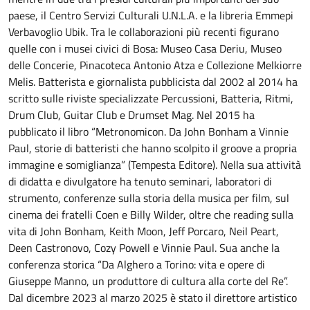
paese, il Centro Servizi Culturali U.N.L.A. e la libreria Emmepi
Verbavoglio Ubik. Tra le collaborazioni più recenti figurano
quelle con i musei civici di Bosa: Museo Casa Deriu, Museo
delle Concerie, Pinacoteca Antonio Atza e Collezione Melkiorre
Melis. Batterista e giornalista pubblicista dal 2002 al 2014 ha
scritto sulle riviste specializzate Percussioni, Batteria, Ritmi,
Drum Club, Guitar Club e Drumset Mag. Nel 2015 ha
pubblicato il libro “Metronomicon. Da John Bonham a Vinnie
Paul, storie di batteristi che hanno scolpito il groove a propria
immagine e somiglianza” (Tempesta Editore). Nella sua attività
di didatta e divulgatore ha tenuto seminari, laboratori di
strumento, conferenze sulla storia della musica per film, sul
cinema dei fratelli Coen e Billy Wilder, oltre che reading sulla
vita di John Bonham, Keith Moon, Jeff Porcaro, Neil Peart,
Deen Castronovo, Cozy Powell e Vinnie Paul. Sua anche la
conferenza storica “Da Alghero a Torino: vita e opere di
Giuseppe Manno, un produttore di cultura alla corte del Re”.
Dal dicembre 2023 al marzo 2025 è stato il direttore artistico