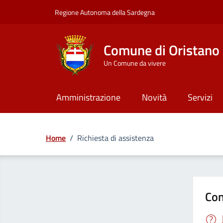
Vai ai contenuti
Vai al Footer
Regione Autonoma della Sardegna
Comune di Oristano
Un Comune da vivere
Amministrazione
Novità
Servizi
Home
/
Richiesta di assistenza
Con