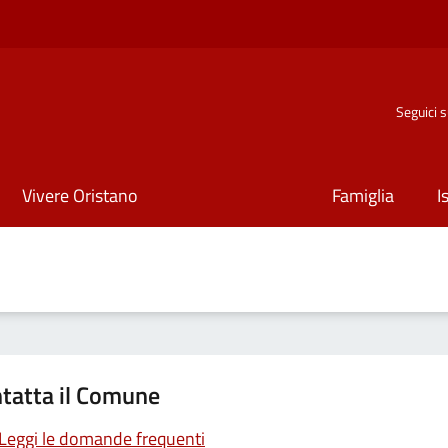
Seguici 
Vivere Oristano
Famiglia
I
tatta il Comune
Leggi le domande frequenti