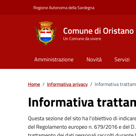
Vai ai contenuti
Vai al Footer
Regione Autonoma della Sardegna
Comune di Oristano
Un Comune da vivere
Amministrazione
Novità
Servizi
Home
/
Informativa privacy
/
Informativa trattam
Informativa tratta
Questa sezione del sito ha l'obiettivo di indicar
del Regolamento europeo n. 679/2016 e del D.l
trattamento dei dati personali raccolti durante 