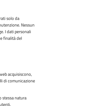
rati solo da
manutenzione. Nessun
. I dati personali
e finalità del
 web acquisiscono,
olli di comunicazione
ro stessa natura
utenti.