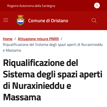
Vai ai contenuti
Vai al Footer
Regione Autonoma della Sardegna
Comune di Oristano
Home
/
Attuazione misure PNRR
/
Riqualificazione del Sistema degli spazi aperti di Nuraxinieddu
e Massama
Riqualificazione del
Sistema degli spazi aperti
di Nuraxinieddu e
Massama