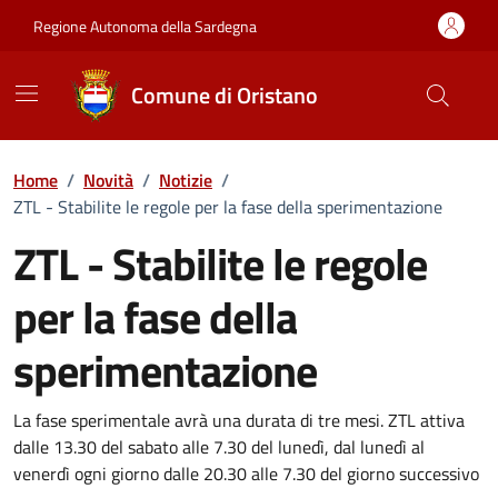
Vai ai contenuti
Vai al Footer
Regione Autonoma della Sardegna
Comune di Oristano
Home
/
Novità
/
Notizie
/
ZTL - Stabilite le regole per la fase della sperimentazione
ZTL - Stabilite le regole
per la fase della
sperimentazione
Dettagli della notizia
La fase sperimentale avrà una durata di tre mesi. ZTL attiva
dalle 13.30 del sabato alle 7.30 del lunedì, dal lunedì al
venerdì ogni giorno dalle 20.30 alle 7.30 del giorno successivo