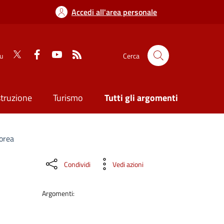
Accedi all'area personale
su
Cerca
struzione
Turismo
Tutti gli argomenti
borea
Condividi
Vedi azioni
Argomenti: