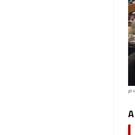
gli 
A