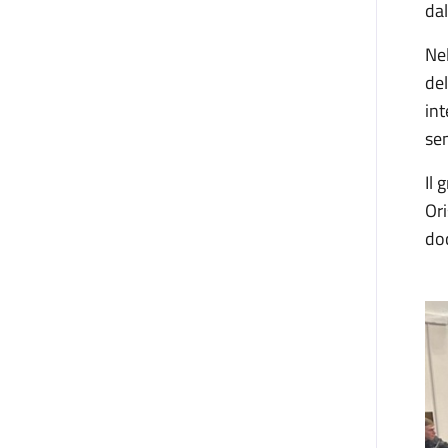
dal
Nel
del
int
sem
Il 
Ori
doc