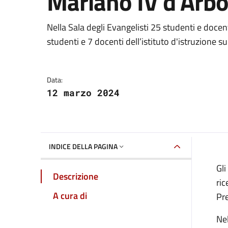
Mariano IV d'Arb
Dettagli della notizia
Nella Sala degli Evangelisti 25 studenti e docen
studenti e 7 docenti dell’istituto d'istruzione s
Data:
12 marzo 2024
INDICE DELLA PAGINA
Gli
Descrizione
ric
A cura di
Pr
Nel