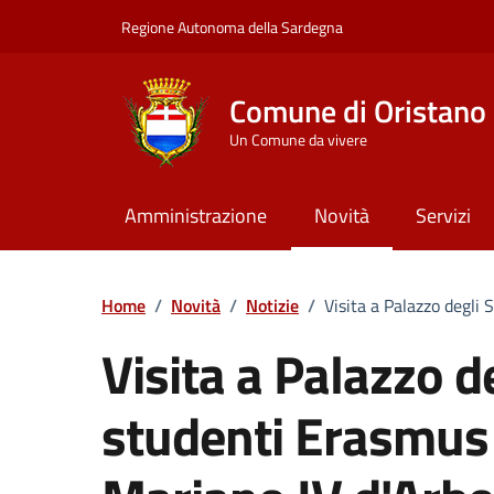
Vai ai contenuti
Vai al Footer
Regione Autonoma della Sardegna
Comune di Oristano
Un Comune da vivere
Amministrazione
Novità
Servizi
Home
/
Novità
/
Notizie
/
Visita a Palazzo degli 
Visita a Palazzo de
studenti Erasmus o