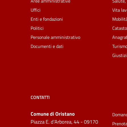
Aree amministrative
Salute,
Uffici
Vita la
Enti e fondazioni
Mobilità
Politici
Catasto
Personale amministrativo
Anagraf
Documenti e dati
Turism
Giustiz
CONTATTI
Comune di Oristano
Domand
Piazza E. d'Arborea, 44 - 09170
Prenot