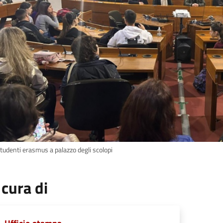
studenti erasmus a palazzo degli scolopi
 cura di