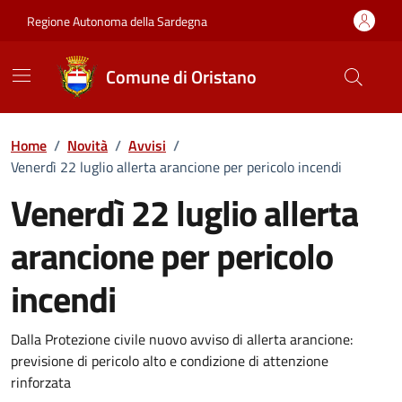
Vai ai contenuti
Vai al Footer
Regione Autonoma della Sardegna
Comune di Oristano
Home
/
Novità
/
Avvisi
/
Venerdì 22 luglio allerta arancione per pericolo incendi
Venerdì 22 luglio allerta
arancione per pericolo
incendi
Dettagli della notizia
Dalla Protezione civile nuovo avviso di allerta arancione:
previsione di pericolo alto e condizione di attenzione
rinforzata