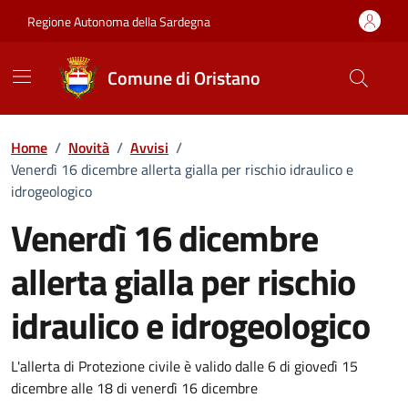
Vai ai contenuti
Vai al Footer
Regione Autonoma della Sardegna
Comune di Oristano
Home
/
Novità
/
Avvisi
/
Venerdì 16 dicembre allerta gialla per rischio idraulico e
idrogeologico
Venerdì 16 dicembre
allerta gialla per rischio
idraulico e idrogeologico
Dettagli della notizia
L'allerta di Protezione civile è valido dalle 6 di giovedì 15
dicembre alle 18 di venerdì 16 dicembre