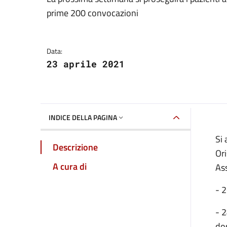
Dettagli della notizia
prime 200 convocazioni
Data:
23 aprile 2021
INDICE DELLA PAGINA
Si 
Descrizione
Ori
A cura di
Ass
- 2
- 2
dos