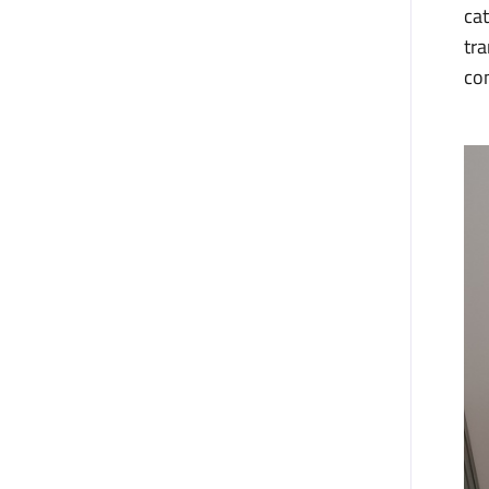
cat
tra
co