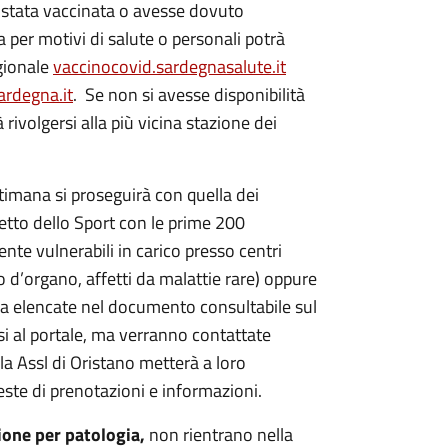
a stata vaccinata o avesse dovuto
per motivi di salute o personali potrà
egionale
vaccinocovid.sardegnasalute.it
rdegna.it
. Se non si avesse disponibilità
 rivolgersi alla più vicina stazione dei
timana si proseguirà con quella dei
zetto dello Sport con le prime 200
nte vulnerabili in carico presso centri
no d’organo, affetti da malattie rare) oppure
ia elencate nel documento consultabile sul
i al portale, ma verranno contattate
la Assl di Oristano metterà a loro
ieste di prenotazioni e informazioni.
ione per patologia,
non rientrano nella