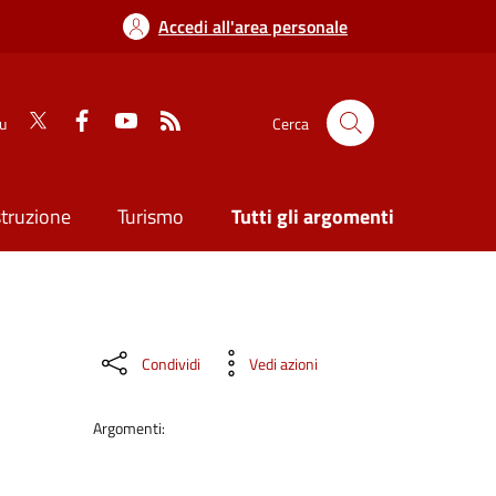
Accedi all'area personale
su
Cerca
struzione
Turismo
Tutti gli argomenti
Condividi
Vedi azioni
Argomenti: