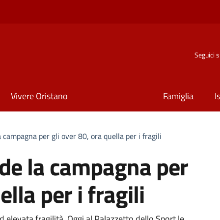
Seguici 
Vivere Oristano
Famiglia
I
a campagna per gli over 80, ora quella per i fragili
lude la campagna per
lla per i fragili
 elevata fragilità. Oggi al Palazzetto dello Sport le