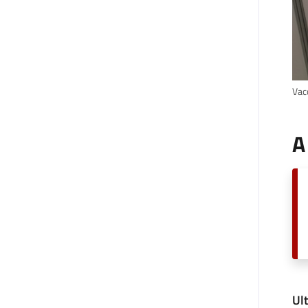
Vacc
A
Ul