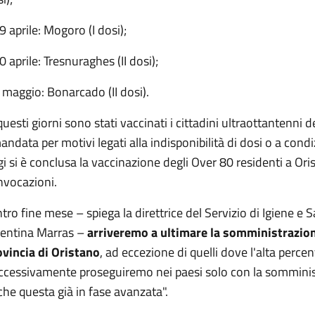
9 aprile: Mogoro (I dosi);
0 aprile: Tresnuraghes (II dosi);
 maggio: Bonarcado (II dosi).
questi giorni sono stati vaccinati i cittadini ultraottantenni 
andata per motivi legati alla indisponibilità di dosi o a con
i si è conclusa la vaccinazione degli Over 80 residenti a Ori
nvocazioni.
tro fine mese – spiega la direttrice del Servizio di Igiene 
lentina Marras –
arriveremo a ultimare la somministrazione
ovincia di Oristano
, ad eccezione di quelli dove l'alta perce
ccessivamente proseguiremo nei paesi solo con la somminist
he questa già in fase avanzata".