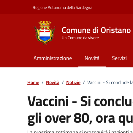
Vai ai contenuti
Vai al Footer
Regione Autonoma della Sardegna
Comune di Oristano
Un Comune da vivere
Amministrazione
Novità
Servizi
Home
/
Novità
/
Notizie
/
Vaccini - Si conclude l
Vaccini - Si conc
gli over 80, ora que
La prossima settimana si proseguirà i pazienti ad