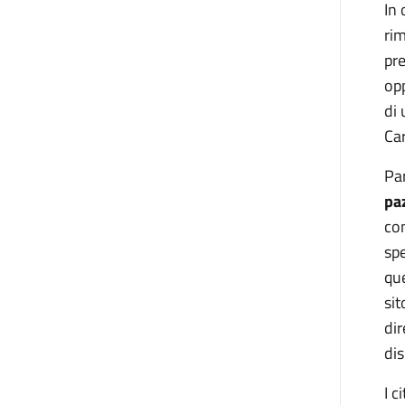
In 
rim
pre
op
di 
Car
Par
paz
con
spe
qu
si
dir
dis
I c