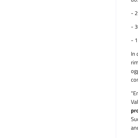
- 2
- 3
- 1
In 
rim
ogg
co
"En
Va
pr
Su
anc