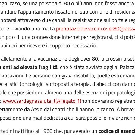
ogni caso, se una persona di 80 o più anni non fosse ancor
andare l'appuntamento fissato nel suo comune di residenza 
notarsi attraverso due canali: la registrazione sul portale r
pure inviando una mail a
prenotazionevaccini.over80@atssa
un pc o di una connessione internet per registrarsi, ci si potrà
abinieri per ricevere il supporto necessario.
allelamente alla vaccinazione degli over 80, la prossima set
ienti ad elevata fragilità
, che è stata avviata oggi al Palaz
vocazioni. Le persone con gravi disabilità, quelle estremame
cialistici (oncologici sottoposti a terapia, diabetici con dan
elle che possiedono almeno una delle esenzioni per patolog
to
www.sardegnasalute.it
(Allegato 1)
non dovranno registrars
ettamente da Ats o dai centri che li hanno in carico. A breve 
posizione una mail dedicata a cui sarà possibile inviare rich
ittadini nati fino al 1960 che, pur avendo un
codice di esenz