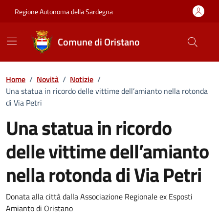
Vai ai contenuti
Vai al Footer
Regione Autonoma della Sardegna
Comune di Oristano
Home
/
Novità
/
Notizie
/
Una statua in ricordo delle vittime dell’amianto nella rotonda
di Via Petri
Una statua in ricordo
delle vittime dell’amianto
nella rotonda di Via Petri
Dettagli della notizia
Donata alla città dalla Associazione Regionale ex Esposti
Amianto di Oristano