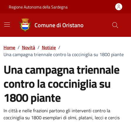
Vai ai contenuti
Vai al Footer
Regione Autonoma della Sardegna
Comune di Oristano
Home
/
Novità
/
Notizie
/
Una campagna triennale contro la cocciniglia su 1800 piante
Una campagna triennale
contro la cocciniglia su
1800 piante
Dettagli della notizia
In città e nelle frazioni partono gli interventi contro la
cocciniglia su 1800 esemplari di olmi, platani, lecci e cercis