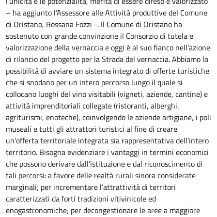
l’unicità e le potenzialità, merita di essere difeso e valorizzato
– ha aggiunto l’Assessore alle Attività produttive del Comune
di Oristano, Rossana Fozzi -. Il Comune di Oristano ha
sostenuto con grande convinzione il Consorzio di tutela e
valorizzazione della vernaccia e oggi è al suo fianco nell’azione
di rilancio del progetto per la Strada del vernaccia. Abbiamo la
possibilità di avviare un sistema integrato di offerte turistiche
che si snodano per un intero percorso lungo il quale si
collocano luoghi del vino visitabili (vigneti, aziende, cantine) e
attività imprenditoriali collegate (ristoranti, alberghi,
agriturismi, enoteche), coinvolgendo le aziende artigiane, i poli
museali e tutti gli attrattori turistici al fine di creare
un'offerta territoriale integrata sia rappresentativa dell’intero
territorio. Bisogna evidenziare i vantaggi in termini economici
che possono derivare dall’istituzione e dal riconoscimento di
tali percorsi: a favore delle realtà rurali sinora considerate
marginali; per incrementare l’attrattività di territori
caratterizzati da forti tradizioni vitivinicole ed
enogastronomiche; per decongestionare le aree a maggiore