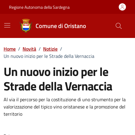
Vai ai contenuti
Vai al Footer
Regione Autonoma della Sardegna
Comune di Oristano
Home
/
Novità
/
Notizie
/
Un nuovo inizio per le Strade della Vernaccia
Un nuovo inizio per le
Strade della Vernaccia
Dettagli della notizia
Al via il percorso per la costituzione di uno strumento per la
valorizzazione del tipico vino oristanese e la promozione del
territorio