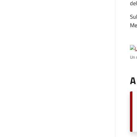
del
Sul
Met
Un 
A