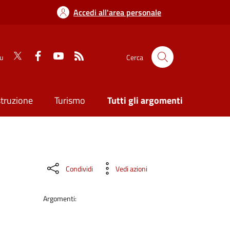
Accedi all'area personale
su
Cerca
struzione
Turismo
Tutti gli argomenti
Condividi
Vedi azioni
Argomenti: