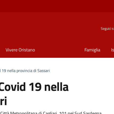
Seguici 
Vivere Oristano
Famiglia
I
 19 nella provincia di Sassari
Covid 19 nella
ri
a Città Metropolitana di Cagliari, 101 nel Sud Sardegna,