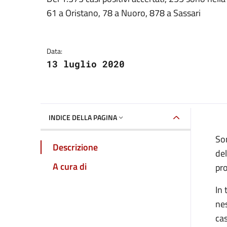
Dettagli della notizia
61 a Oristano, 78 a Nuoro, 878 a Sassari
Data:
13 luglio 2020
INDICE DELLA PAGINA
Son
Descrizione
del
A cura di
pro
In 
nes
cas