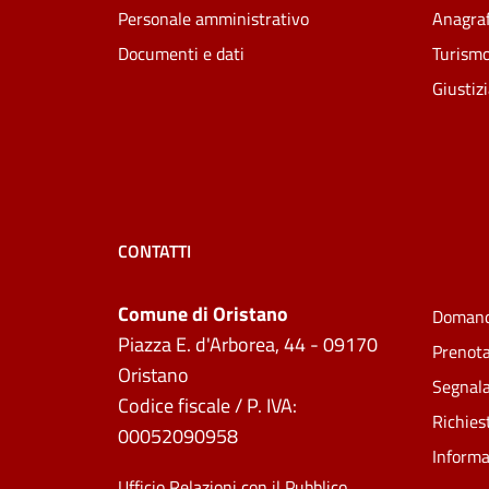
Personale amministrativo
Anagraf
Documenti e dati
Turism
Giustiz
CONTATTI
Comune di Oristano
Domand
Piazza E. d'Arborea, 44 - 09170
Prenot
Oristano
Segnala
Codice fiscale / P. IVA:
Richies
00052090958
Informa
Ufficio Relazioni con il Pubblico