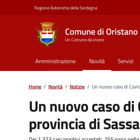
Vai ai contenuti
Vai al Footer
Regione Autonoma della Sardegna
Comune di Oristano
Un Comune da vivere
Amministrazione
Novità
Servizi
Home
/
Novità
/
Notizie
/
Un nuovo caso di Covid
Un nuovo caso di 
provincia di Sassa
Dei 1.373 casi positivi accertati, 255 sono nell