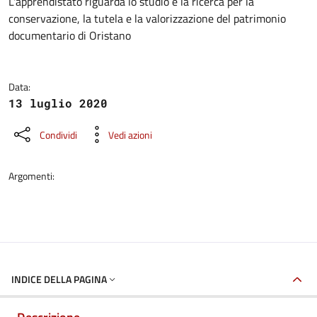
Dettagli della notizia
L'apprendistato riguarda lo studio e la ricerca per la
conservazione, la tutela e la valorizzazione del patrimonio
documentario di Oristano
Data:
13 luglio 2020
Condividi
Vedi azioni
Argomenti:
INDICE DELLA PAGINA