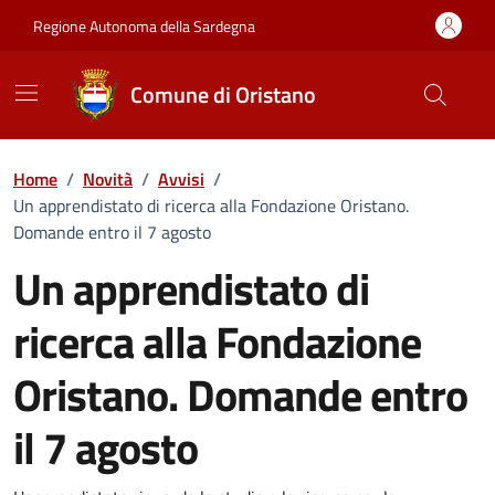
Vai ai contenuti
Vai al Footer
Regione Autonoma della Sardegna
Comune di Oristano
Home
/
Novità
/
Avvisi
/
Un apprendistato di ricerca alla Fondazione Oristano.
Domande entro il 7 agosto
Un apprendistato di
ricerca alla Fondazione
Oristano. Domande entro
il 7 agosto