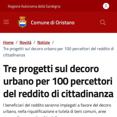
Vai ai contenuti
Vai al Footer
Regione Autonoma della Sardegna
Comune di Oristano
Home
/
Novità
/
Notizie
/
Tre progetti sul decoro urbano per 100 percettori del reddito di
cittadinanza
Tre progetti sul decoro
urbano per 100 percettori
del reddito di cittadinanza
Dettagli della notizia
I beneficiari del reddito saranno impiegati a favore del decoro
urbano, nella riqualificazione e tutela di beni comuni, aree