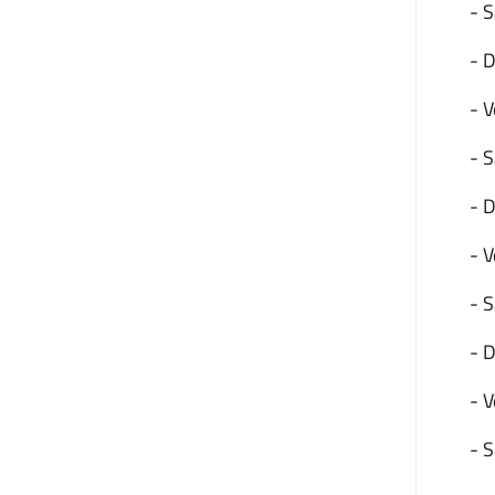
- S
- 
- 
- S
- 
- 
- 
- 
- V
- S