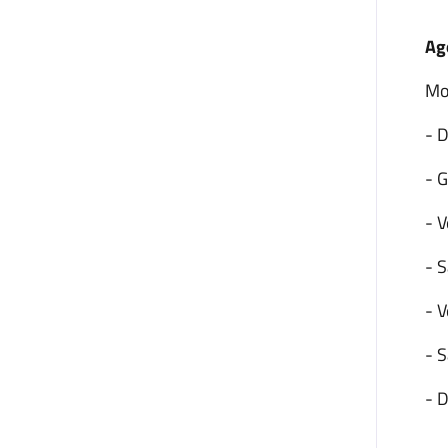
Ag
Mo
- 
- G
- V
- 
- 
- 
- 