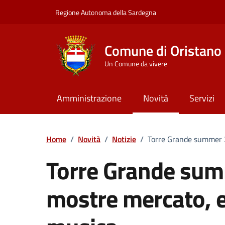
Vai ai contenuti
Vai al Footer
Regione Autonoma della Sardegna
Comune di Oristano
Un Comune da vivere
Amministrazione
Novità
Servizi
Home
/
Novità
/
Notizie
/
Torre Grande summer 
Torre Grande su
mostre mercato, 