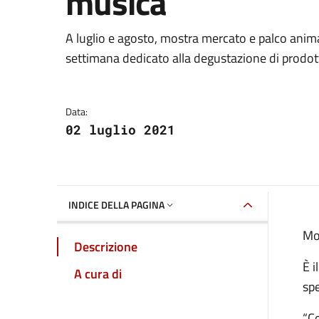
musica
Dettagli della notizia
A luglio e agosto, mostra mercato e palco anima
settimana dedicato alla degustazione di prodotti
Data:
02 luglio 2021
INDICE DELLA PAGINA
Mo
Descrizione
È i
A cura di
sp
“Co