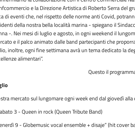
nfcommercio e la Direzione Artistica di Roberto Serra del 
ca di eventi che, nel rispetto delle norme anti Covid, potranno 
identi della nostra bella località marina - spiegano il Sind
na -. Nei mesi di luglio e agosto, in ogni weekend il lungom
cato e il palco animato dalle band partecipanti che proporra
lio, inoltre, ogni fine settimana avrà un tema dedicato la deg
ellenze alimentari”.
Questo il programm
glio
stra mercato sul lungomare ogni week end dal giovedì all
Sabato 3 - Queen in rock (Queen Tribute Band)
enerdì 9 - Globemusic vocal ensemble + disaje” (hit cover b