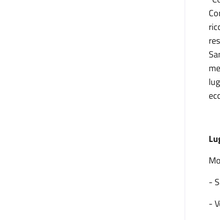
Co
ric
res
San
mer
lug
ecc
Lu
Mo
- 
- V