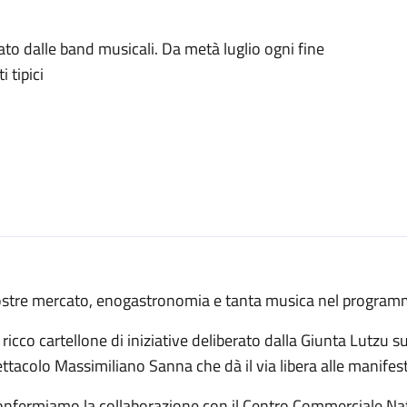
to dalle band musicali. Da metà luglio ogni fine
 tipici
stre mercato, enogastronomia e tanta musica nel programma
l ricco cartellone di iniziative deliberato dalla Giunta Lutzu 
ettacolo Massimiliano Sanna che dà il via libera alle mani
nfermiamo la collaborazione con il Centro Commerciale Natu