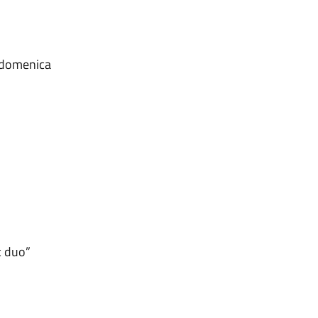
a domenica
o
c duo”