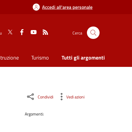
Accedi all'area personale
su
Cerca
struzione
Turismo
Tutti gli argomenti
Condividi
Vedi azioni
Argomenti: