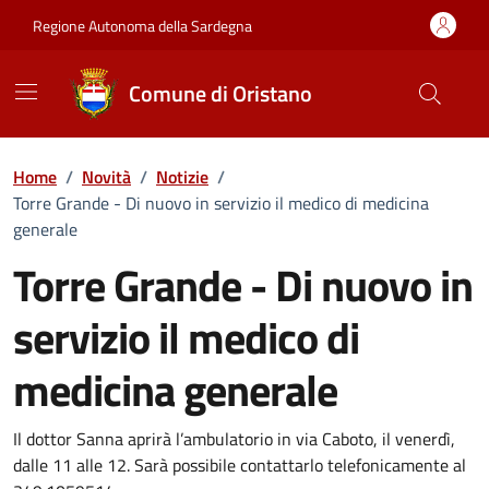
Vai ai contenuti
Vai al Footer
Regione Autonoma della Sardegna
Comune di Oristano
Home
/
Novità
/
Notizie
/
Torre Grande - Di nuovo in servizio il medico di medicina
generale
Torre Grande - Di nuovo in
servizio il medico di
medicina generale
Dettagli della notizia
Il dottor Sanna aprirà l’ambulatorio in via Caboto, il venerdì,
dalle 11 alle 12. Sarà possibile contattarlo telefonicamente al