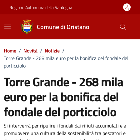
Vai ai contenuti
Vai al Footer
Regione Autonoma della Sardegna
Comune di Oristano
Home
/
Novità
/
Notizie
/
Torre Grande - 268 mila euro per la bonifica del fondale del
porticciolo
Torre Grande - 268 mila
euro per la bonifica del
fondale del porticciolo
Dettagli della notizia
Si interverrà per ripulire i fondali dai rifiuti accumulati e a
promuovere una cultura della sostenibilità tra pescatori e