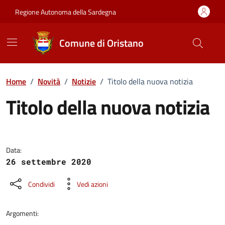
Vai ai contenuti
Vai al Footer
Regione Autonoma della Sardegna
Comune di Oristano
Home
/
Novità
/
Notizie
/
Titolo della nuova notizia
Titolo della nuova notizia
Dettagli della notizia
Data:
26 settembre 2020
Condividi
Vedi azioni
Argomenti: