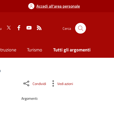
Accedi all'area personale
su
Cerca
struzione
Turismo
Tutti gli argomenti
o
Condividi
Vedi azioni
Argomenti: