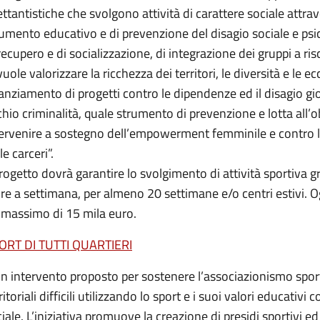
ettantistiche che svolgono attività di carattere sociale attra
umento educativo e di prevenzione del disagio sociale e psico
recupero e di socializzazione, di integrazione dei gruppi a r
vuole valorizzare la ricchezza dei territori, le diversità e le e
anziamento di progetti contro le dipendenze ed il disagio gio
chio criminalità, quale strumento di prevenzione e lotta all’o
ervenire a sostegno dell’empowerment femminile e contro la 
le carceri”.
progetto dovrà garantire lo svolgimento di attività sportiva g
re a settimana, per almeno 20 settimane e/o centri estivi. O
 massimo di 15 mila euro.
ORT DI TUTTI QUARTIERI
n intervento proposto per sostenere l’associazionismo sport
ritoriali difficili utilizzando lo sport e i suoi valori educati
iale. L’iniziativa promuove la creazione di presidi sportivi ed 