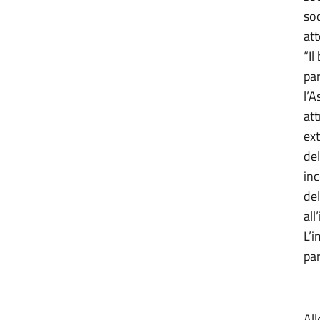
soc
at
“Il
par
l’A
att
ext
del
inc
del
all
L’i
par
All