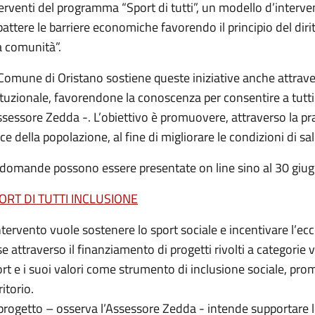
erventi del programma “Sport di tutti”, un modello d’interve
attere le barriere economiche favorendo il principio del dirit
a comunità”.
 Comune di Oristano sostiene queste iniziative anche attrave
ituzionale, favorendone la conoscenza per consentire a tutt
ssessore Zedda -. L’obiettivo è promuovere, attraverso la pratic
ce della popolazione, al fine di migliorare le condizioni di sa
 domande possono essere presentate on line sino al 30 giug
ORT DI TUTTI INCLUSIONE
ntervento vuole sostenere lo sport sociale e incentivare l’ec
e attraverso il finanziamento di progetti rivolti a categorie vu
rt e i suoi valori come strumento di inclusione sociale, pro
ritorio.
 progetto – osserva l’Assessore Zedda - intende supportare l