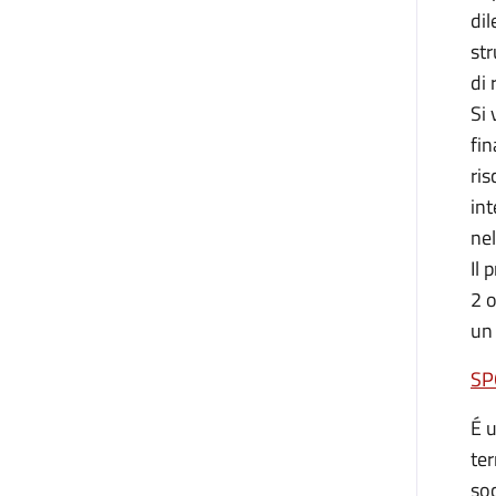
dil
str
di 
Si 
fin
ris
int
nel
Il 
2 o
un
SP
É u
ter
soc