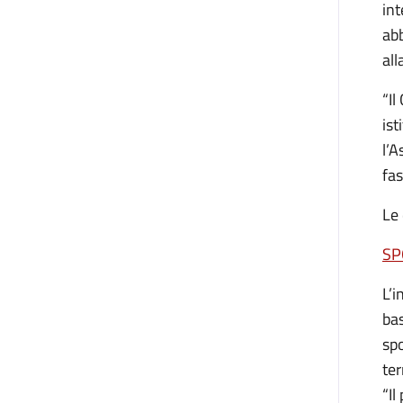
int
abb
all
“Il
ist
l’A
fas
Le
SP
L’i
bas
spo
ter
“Il