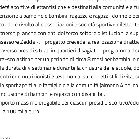
ietà sportive dilettantistiche e destinati alla comunità e a tu
tenzione a bambine e bambini, ragazze e ragazzi, donne e pe
 bando è rivolto alle associazioni e società sportive diletta
tnership, anche con enti del terzo settore o istituzioni a sup
ssessore Zedda -. Il progetto prevede la realizzazione di atti
raverso presidi situati in quartieri disagiati. Il programma do
ra-scolastiche per un periodo di circa 8 mesi per bambini e r
la durata di 4 settimane durante la chiusura delle scuole, d
ontri con nutrizionisti e testimonial sui corretti stili di vita, s
lo sport aperti alle famiglie e alla comunità (almeno 4 nel cor
’inclusione di bambini e ragazzi con disabilità”.
mporto massimo erogabile per ciascun presidio sportivo/educ
i a 100 mila euro.
egati