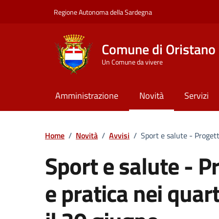
Vai ai contenuti
Vai al Footer
Regione Autonoma della Sardegna
Comune di Oristano
Un Comune da vivere
Amministrazione
Novità
Servizi
Home
/
Novità
/
Avvisi
/
Sport e salute - Progett
Sport e salute - P
e pratica nei quar