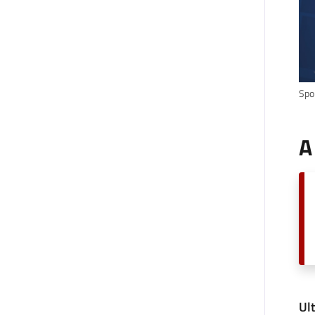
Spor
A
Ul