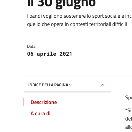
il 30 giugno
Dettagli della notizia
I bandi vogliono sostenere lo sport sociale e in
quello che opera in contesti territoriali difficili
Data:
06 aprile 2021
INDICE DELLA PAGINA
Spo
Descrizione
“Si
A cura di
del
all