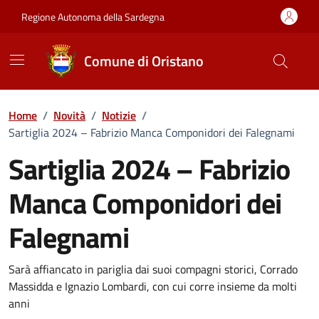
Vai ai contenuti
Vai al Footer
Regione Autonoma della Sardegna
Comune di Oristano
Home
/
Novità
/
Notizie
/
Sartiglia 2024 – Fabrizio Manca Componidori dei Falegnami
Sartiglia 2024 – Fabrizio
Manca Componidori dei
Falegnami
Dettagli della notizia
Sarà affiancato in pariglia dai suoi compagni storici, Corrado
Massidda e Ignazio Lombardi, con cui corre insieme da molti
anni