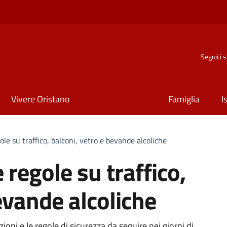
Seguici 
Vivere Oristano
Famiglia
I
ole su traffico, balconi, vetro e bevande alcoliche
 regole su traffico,
evande alcoliche
oni e le regole di sicurezza da seguire nei giorni di