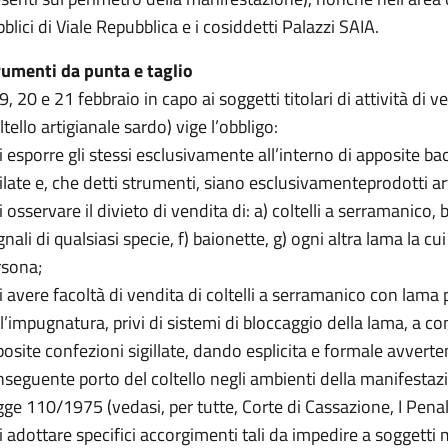
blici di Viale Repubblica e i cosiddetti Palazzi SAIA.
rumenti da punta e taglio
19, 20 e 21 febbraio in capo ai soggetti titolari di attività di
ltello artigianale sardo) vige l’obbligo:
i esporre gli stessi esclusivamente all’interno di apposite 
ilate e, che detti strumenti, siano esclusivamenteprodotti art
i osservare il divieto di vendita di: a) coltelli a serramanico, b
nali di qualsiasi specie, f) baionette, g) ogni altra lama la cu
rsona;
i avere facoltà di vendita di coltelli a serramanico con lama
l’impugnatura, privi di sistemi di bloccaggio della lama, a c
osite confezioni sigillate, dando esplicita e formale avvertenz
seguente porto del coltello negli ambienti della manifestazion
gge 110/1975 (vedasi, per tutte, Corte di Cassazione, I Pe
i adottare specifici accorgimenti tali da impedire a soggetti 