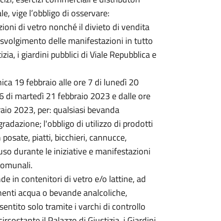
e, vige l’obbligo di osservare:
zioni di vetro nonché il divieto di vendita
lo svolgimento delle manifestazioni in tutto
izia, i giardini pubblici di Viale Repubblica e
nica 19 febbraio alle ore 7 di lunedì 20
 6 di martedì 21 febbraio 2023 e dalle ore
raio 2023, per: qualsiasi bevanda
radazione; l'obbligo di utilizzo di prodotti
 posate, piatti, bicchieri, cannucce,
so durante le iniziative e manifestazioni
comunali.
e in contenitori di vetro e/o lattine, ad
enenti acqua o bevande analcoliche,
sentito solo tramite i varchi di controllo
rcostante il Palazzo di Giustizia, i Giardini