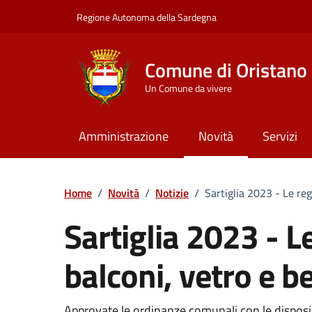
Vai ai contenuti
Vai al Footer
Regione Autonoma della Sardegna
Comune di Oristano
Un Comune da vivere
Amministrazione
Novità
Servizi
Home
/
Novità
/
Notizie
/
Sartiglia 2023 - Le reg
Sartiglia 2023 - Le
balconi, vetro e b
Approvate le ordinanze comunali con le disposizi