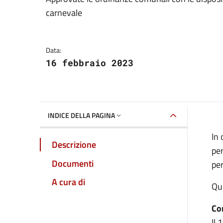
Dettagli della notizia
carnevale
Data:
16 febbraio 2023
INDICE DELLA PAGINA
In 
Descrizione
per
Documenti
per
A cura di
Que
Con
Il 