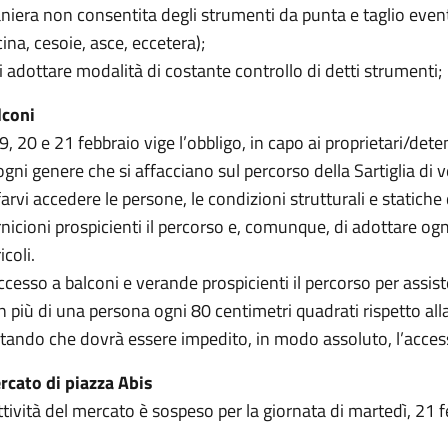
iera non consentita degli strumenti da punta e taglio eventu
ina, cesoie, asce, eccetera);
i adottare modalità di costante controllo di detti strumenti;
lconi
19, 20 e 21 febbraio vige l’obbligo, in capo ai proprietari/deten
ogni genere che si affacciano sul percorso della Sartiglia di v
farvi accedere le persone, le condizioni strutturali e statiche
nicioni prospicienti il percorso e, comunque, di adottare ogn
icoli.
ccesso a balconi e verande prospicienti il percorso per assis
 più di una persona ogni 80 centimetri quadrati rispetto al
tando che dovrà essere impedito, in modo assoluto, l’accesso 
rcato di piazza Abis
ttività del mercato è sospeso per la giornata di martedì, 21 