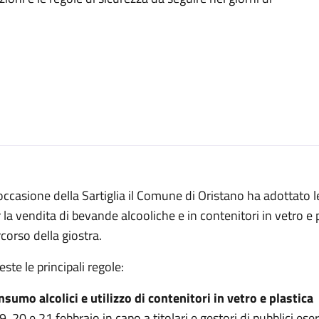
occasione della Sartiglia il Comune di Oristano ha adottato le
 la vendita di bevande alcooliche e in contenitori in vetro e pe
corso della giostra.
ste le principali regole:
sumo alcolici e utilizzo di contenitori in vetro e plastica
19, 20 e 21 febbraio in capo a titolari e gestori di pubblici ese