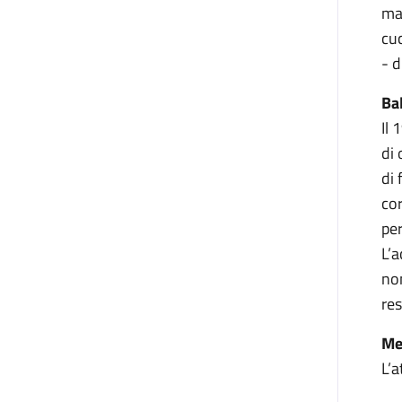
man
cuc
- d
Ba
Il 
di 
di 
cor
per
L’a
non
res
Me
L’a