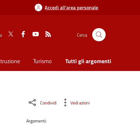
Accedi all'area personale
su
Cerca
struzione
Turismo
Tutti gli argomenti
Condividi
Vedi azioni
Argomenti: