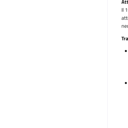
At
Il 
att
nec
Tra