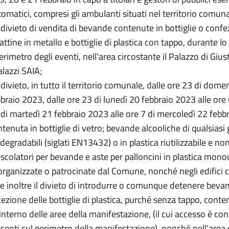
omatici, compresi gli ambulanti situati nel territorio comunal
l divieto di vendita di bevande contenute in bottiglie o confe
lattine in metallo e bottiglie di plastica con tappo, durante 
perimetro degli eventi, nell'area circostante il Palazzo di Giust
alazzi SAIA;
l divieto, in tutto il territorio comunale, dalle ore 23 di dome
braio 2023, dalle ore 23 di lunedì 20 febbraio 2023 alle ore
di martedì 21 febbraio 2023 alle ore 7 di mercoledì 22 febb
tenuta in bottiglie di vetro; bevande alcooliche di qualsiasi g
degradabili (siglati EN13432) o in plastica riutilizzabile e non
colatori per bevande e aste per palloncini in plastica monou
organizzate o patrocinate dal Comune, nonché negli edifici 
e inoltre il divieto di introdurre o comunque detenere bevand
ezione delle bottiglie di plastica, purché senza tappo, cont
'interno delle aree della manifestazione, (il cui accesso è con
senti sul perimetro della manifestazione), nonché nell’area ci