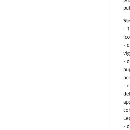
pub
St
Il 
(co
- d
vig
- d
pug
pe
- d
del
app
con
Le
- d