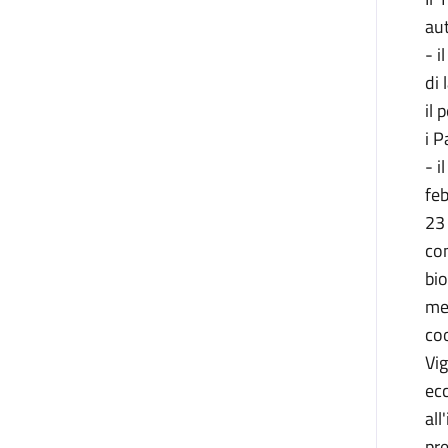
aut
- i
di 
il 
i P
- i
feb
23 
con
bio
mes
co
Vig
ecc
all
pre