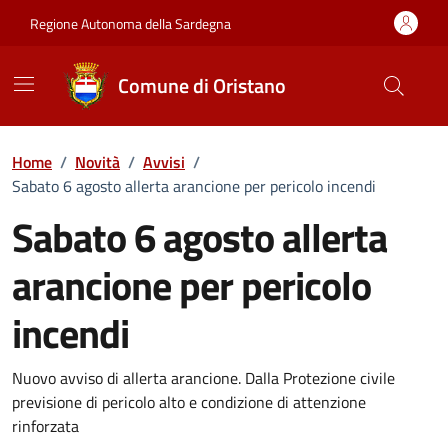
Vai ai contenuti
Vai al Footer
Regione Autonoma della Sardegna
Comune di Oristano
Home
/
Novità
/
Avvisi
/
Sabato 6 agosto allerta arancione per pericolo incendi
Sabato 6 agosto allerta
arancione per pericolo
incendi
Dettagli della notizia
Nuovo avviso di allerta arancione. Dalla Protezione civile
previsione di pericolo alto e condizione di attenzione
rinforzata