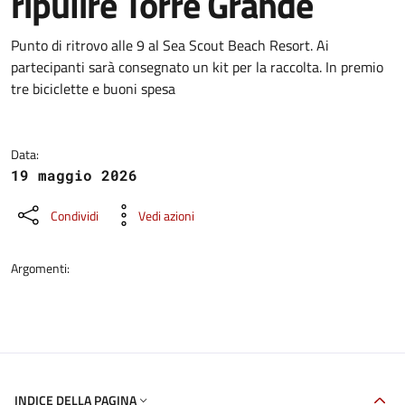
ripulire Torre Grande
Dettagli della notizia
Punto di ritrovo alle 9 al Sea Scout Beach Resort. Ai
partecipanti sarà consegnato un kit per la raccolta. In premio
tre biciclette e buoni spesa
Data:
19 maggio 2026
Condividi
Vedi azioni
Argomenti:
INDICE DELLA PAGINA