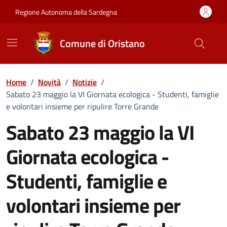
Vai ai contenuti
Vai al Footer
Regione Autonoma della Sardegna
Comune di Oristano
Home
/
Novità
/
Notizie
/
Sabato 23 maggio la VI Giornata ecologica - Studenti, famiglie
e volontari insieme per ripulire Torre Grande
Sabato 23 maggio la VI
Giornata ecologica -
Studenti, famiglie e
volontari insieme per