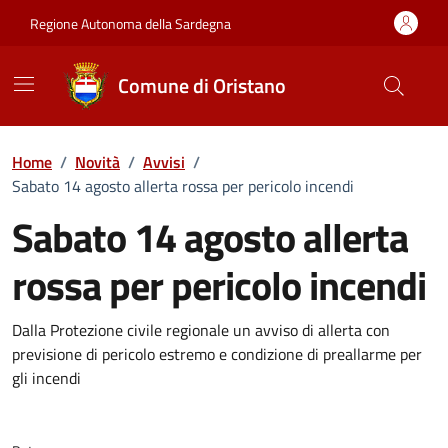
Vai ai contenuti
Vai al Footer
Regione Autonoma della Sardegna
Comune di Oristano
Home
/
Novità
/
Avvisi
/
Sabato 14 agosto allerta rossa per pericolo incendi
Sabato 14 agosto allerta
rossa per pericolo incendi
Dettagli della notizia
Dalla Protezione civile regionale un avviso di allerta con
previsione di pericolo estremo e condizione di preallarme per
gli incendi