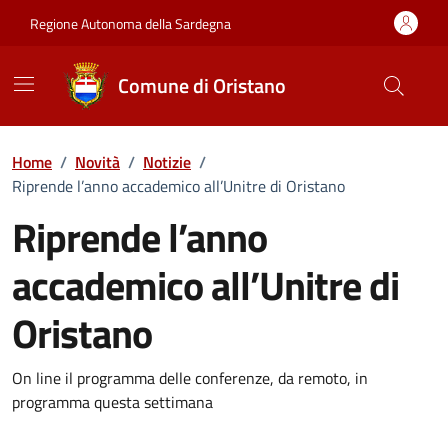
Vai ai contenuti
Vai al Footer
Regione Autonoma della Sardegna
Comune di Oristano
Home
/
Novità
/
Notizie
/
Riprende l’anno accademico all’Unitre di Oristano
Riprende l’anno
accademico all’Unitre di
Oristano
Dettagli della notizia
On line il programma delle conferenze, da remoto, in
programma questa settimana