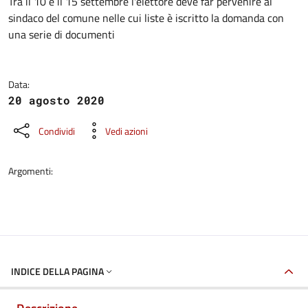
Dettagli della notizia
Tra il 10 e il 15 settembre l'elettore deve far pervenire al
sindaco del comune nelle cui liste è iscritto la domanda con
una serie di documenti
Data:
20 agosto 2020
Condividi
Vedi azioni
Argomenti:
INDICE DELLA PAGINA