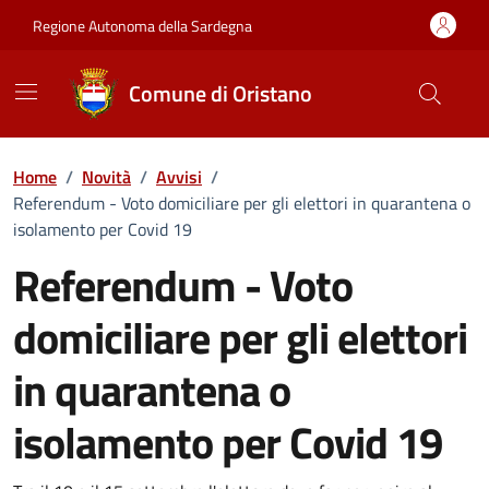
Vai ai contenuti
Vai al Footer
Regione Autonoma della Sardegna
Comune di Oristano
Home
/
Novità
/
Avvisi
/
Referendum - Voto domiciliare per gli elettori in quarantena o
isolamento per Covid 19
Referendum - Voto
domiciliare per gli elettori
in quarantena o
isolamento per Covid 19