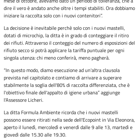
mese di ottobre, avevamo dato un periodo di tolleranza, che a
dire il vero è andato anche oltre i tempi stabiliti. Ora dobbiamo
iniziare la raccolta solo con i nuovi contenitori”.
La decisione è inevitabile perchè solo con i nuovi mastelli,
dotati di microchip, la ditta è in grado di conteggiare il ritiro
dei rifiuti. Attraverso il conteggio del numero di esposizioni del
rifiuto secco si potrà applicare la tariffa puntuale per ogni
singola utenza: chi meno conferirà, meno pagherà.
“In questo modo, diamo esecuzione ad un'altra clausola
prevista nel capitolato e contiamo di arrivare a superare
stabilmente la soglia dell'80% di raccolta differenziata, che è
l'obiettivo finale dell'appalto di igiene urbana” aggiunge
l'Assessore Licheri.
La ditta Formula Ambiente ricorda che i nuovi mastelli
possono essere ritirati nella sede dell'Ecopoint in Via Eleonora,
aperto il lunedì, mercoledì e venerdì dalle 9 alle 13, martedì e
giovedì dalle 15.30 alle 19.30.