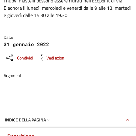
Dettagli della notizia
I nuovi mastelli possono essere ritirati nell'Ecopoint di Via
Eleonora il lunedì, mercoledì e venerdì dalle 9 alle 13, martedì
e giovedì dalle 15.30 alle 19.30
Data:
31 gennaio 2022
Condividi
Vedi azioni
Argomenti:
INDICE DELLA PAGINA