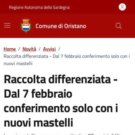
Vai ai contenuti
Vai al Footer
Regione Autonoma della Sardegna
Comune di Oristano
Home
/
Novità
/
Avvisi
/
Raccolta differenziata - Dal 7 febbraio conferimento solo con i
nuovi mastelli
Raccolta differenziata -
Dal 7 febbraio
conferimento solo con i
nuovi mastelli