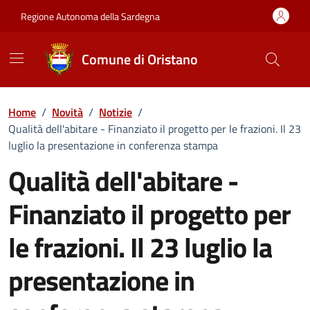
Vai ai contenuti
Vai al Footer
Regione Autonoma della Sardegna
Comune di Oristano
Home
/
Novità
/
Notizie
/
Qualità dell'abitare - Finanziato il progetto per le frazioni. Il 23
luglio la presentazione in conferenza stampa
Qualità dell'abitare -
Finanziato il progetto per
le frazioni. Il 23 luglio la
presentazione in