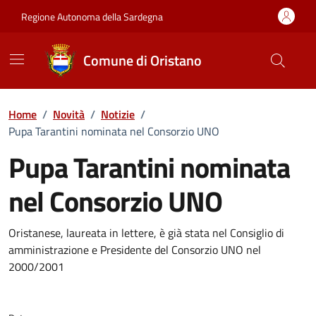
Vai ai contenuti
Vai al Footer
Regione Autonoma della Sardegna
Comune di Oristano
Home
/
Novità
/
Notizie
/
Pupa Tarantini nominata nel Consorzio UNO
Pupa Tarantini nominata
nel Consorzio UNO
Dettagli della notizia
Oristanese, laureata in lettere, è già stata nel Consiglio di
amministrazione e Presidente del Consorzio UNO nel
2000/2001