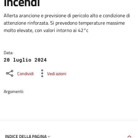
incendi
Dettagli della notizia
Allerta arancione e previsione di pericolo alto e condizione di
attenzione rinforzata. Si prevedono temperature massime
molto elevate, con valori intorno ai 42°c
Data:
20 luglio 2024
Condividi
Vedi azioni
Argomenti:
INDICE DELLA PAGINA