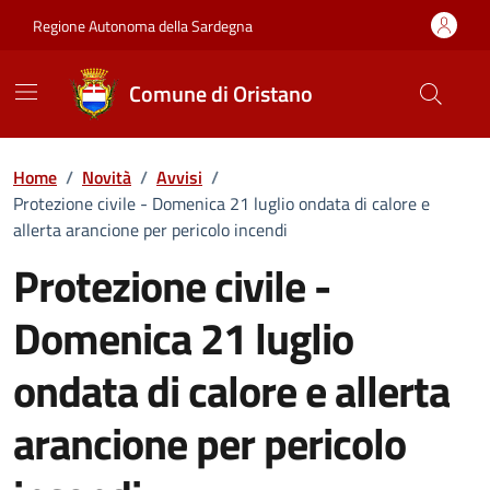
Vai ai contenuti
Vai al Footer
Regione Autonoma della Sardegna
Comune di Oristano
Home
/
Novità
/
Avvisi
/
Protezione civile - Domenica 21 luglio ondata di calore e
allerta arancione per pericolo incendi
Protezione civile -
Domenica 21 luglio
ondata di calore e allerta
arancione per pericolo