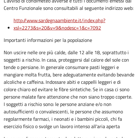
L'avviso di condimeteo avverse e tutti i documenti emessi dal
Centro Funzionale sono consultabili al seguente indirizzo web:
http://www.sardegnaambiente.it/index.php?
xsl=2273&s=20&v=9&nodesc=1&c=7092
Importanti informazioni per la popolazione
Non uscire nelle ore più calde, dalle 12 alle 18, soprattutto i
soggetti a rischio. In casa, proteggersi dal calore del sole con
tende o persiane. In generale consumare pasti leggeri e
mangiare molta frutta, bere adeguatamente evitando bevande
alcoliche e caffeina. Indossare abiti e cappelli leggeri e di
colore chiaro ed evitare le fibre sintetiche. Se in casa ci sono
persone malate fare attenzione che non siano troppo coperte.
I soggetti a rischio sono: le persone anziane e/o non
autosufficienti o convalescenti, le persone che assumono
regolarmente farmaci, i neonati e i bambini piccoli, chi fa
esercizio fisico o svolge un lavoro intenso all'aria aperta