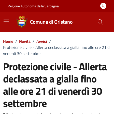
Vai ai contenuti
Vai al Footer
Regione Autonoma della Sardegna
Comune di Oristano
Home
/
Novità
/
Avvisi
/
Protezione civile - Allerta declassata a gialla fino alle ore 21 di
venerdì 30 settembre
Protezione civile - Allerta
declassata a gialla fino
alle ore 21 di venerdì 30
settembre