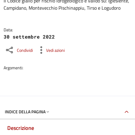
Dettagli della notizia
Il Codice giallo per rischio idrogeologico è valido su: Iglesiente,
Campidano, Montevecchio Pischinappiu, Tirso e Logudoro
Data:
30 settembre 2022
Condividi
Vedi azioni
Argomenti:
INDICE DELLA PAGINA
Descrizione