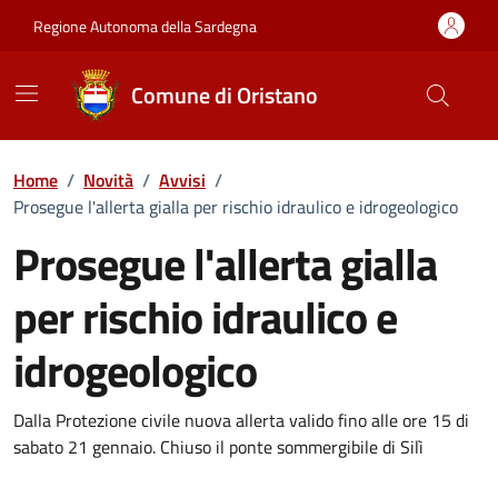
Vai ai contenuti
Vai al Footer
Regione Autonoma della Sardegna
Comune di Oristano
Home
/
Novità
/
Avvisi
/
Prosegue l'allerta gialla per rischio idraulico e idrogeologico
Prosegue l'allerta gialla
per rischio idraulico e
idrogeologico
Dettagli della notizia
Dalla Protezione civile nuova allerta valido fino alle ore 15 di
sabato 21 gennaio. Chiuso il ponte sommergibile di Silì