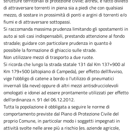
strutture territoriali di protezione civile; altresì, è fatto divieto
di attraversare torrenti in piena sia a piedi che con qualsiasi
mezzo, di sostare in prossimità di ponti e argini di torrenti e/o
fiumi e di attraversare sottopassi.
Si raccomanda massima prudenza limitando gli spostamenti in
auto ai soli casi indispensabili, prestando attenzione al fondo
stradale; guidare con particolare prudenza in quanto è
possibile la formazione di ghiaccio sulle strade.
Non utilizzare mezzi di trasporto a due ruote.
Si ricorda che lungo la strada statale 131 dal Km 137+900 al
Km 179+500 (altopiano di Campeda), per effetto dell'Avviso,
vige l'obbligo di catene a bordo o l'utilizzo di pneumatici
invernali (da neve) oppure di altri mezzi antisdrucciolevoli
omologati e idonei ad essere prontamente utilizzati per effetto
dell'ordinanza n. 91 del 06.12.2012.
Tutta la popolazione è obbligata a seguire le norme di
comportamento previste dal Piano di Protezione Civile del
proprio Comune, in particolar modo i soggetti impegnati in
attività svolte nelle aree più a rischio (es. aziende agricole,