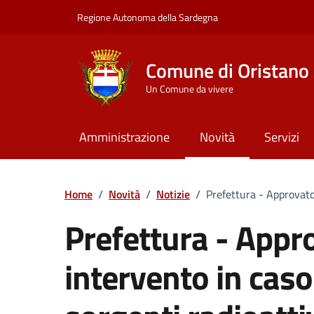
Vai ai contenuti
Vai al Footer
Regione Autonoma della Sardegna
Comune di Oristano
Un Comune da vivere
Amministrazione
Novità
Servizi
Home
/
Novità
/
Notizie
/
Prefettura - Approvato 
Prefettura - Appro
intervento in caso