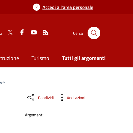
Accedi all'area personale
su
Cerca
struzione
Turismo
Tutti gli argomenti
ive
Condividi
Vedi azioni
Argomenti: