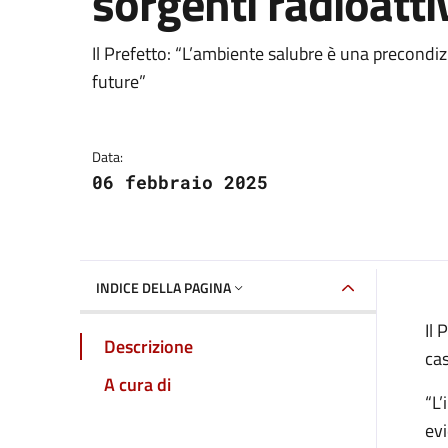
sorgenti radioatti
Dettagli della notizia
Il Prefetto: “L’ambiente salubre è una precondiz
future”
Data:
06 febbraio 2025
INDICE DELLA PAGINA
Il 
Descrizione
cas
A cura di
“L’
evi