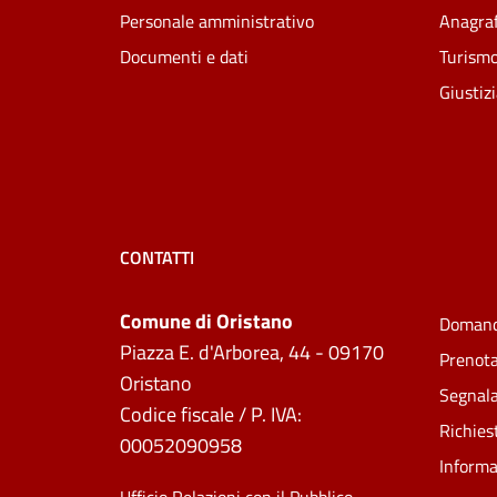
Personale amministrativo
Anagraf
Documenti e dati
Turism
Giustiz
CONTATTI
Comune di Oristano
Domand
Piazza E. d'Arborea, 44 - 09170
Prenot
Oristano
Segnala
Codice fiscale / P. IVA:
Richies
00052090958
Informa