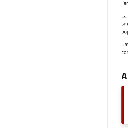
l’a
La 
sma
po
L’a
co
A